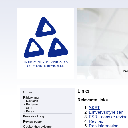
POS
Links
Om os
Rådgivning
Relevante links
·
Revision
·
Bogføring
SKAT
·
Skat
·
Budget
Erhvervsstyrelsen
Kvalitetssikring
FSR - danske reviso
Revitax
Revisorposten
Retsinformation
Godkendte revisorer