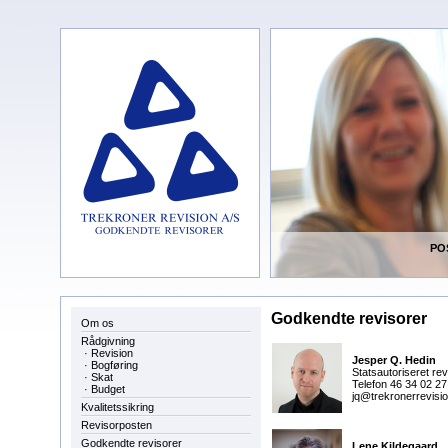
POS
Godkendte revisorer
Om os
Rådgivning
·
Revision
Jesper Q. Hedin
·
Bogføring
Statsautoriseret rev
·
Skat
Telefon 46 34 02 27
·
Budget
jq@trekronerrevisi
Kvalitetssikring
Revisorposten
Godkendte revisorer
Lene Kildegaard