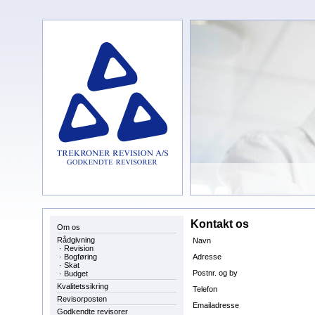
Kontakt os
Om os
Rådgivning
Navn
·
Revision
·
Bogføring
Adresse
·
Skat
Postnr. og by
·
Budget
Kvalitetssikring
Telefon
Revisorposten
Emailadresse
Godkendte revisorer