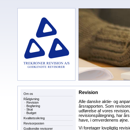
Revision
Om os
Rådgivning
Alle danske aktie- og anpart
·
Revision
årsrapporten. Som revisorer
·
Bogføring
·
Skat
udførelse af vores revision
·
Budget
revisionspåtegning, har års
Kvalitetssikring
have, i omverdenens øjne.
Revisorposten
Vi foretager lovpligtig re
Godkendte revisorer