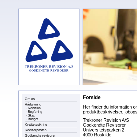
Forside
Om os
Rådgivning
Her finder du information om
·
Revision
produktbeskrivelser, jobop
·
Bogføring
·
Skat
·
Budget
Trekroner Revision A/S
Kvalitetssikring
Godkendte Revisorer
Universitetsparken 2
Revisorposten
4000 Roskilde
Godkendte revisorer